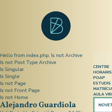
Hello from index.php. Is not Archive
Is not Post Type Archive
CENTRE
Is Singular
HORARIS
Qui so
Is Single
POAP
Atenció
Is not Page
ESTUDIS
On som
MATRÍCU
ESPA
Is not Front Page
ESPA i 
Docum
AULA VI
Is not Home
Ensenya
Compet
Alejandro Guardiola
Calenda
NOVE
Prepara
Formaci