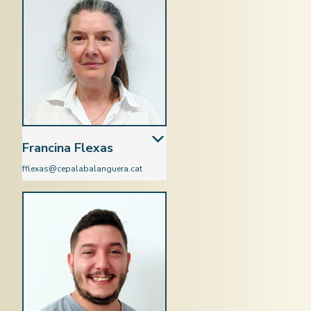
Francina Flexas
fflexas@cepalabalanguera.cat
Matemàtiques i Química