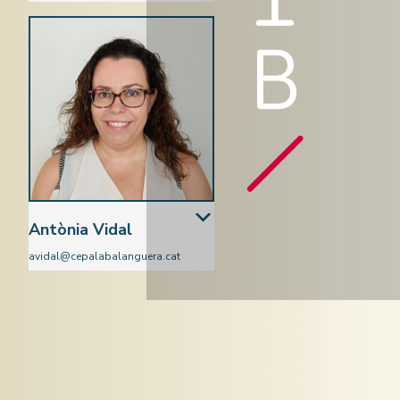
Ciències Naturals
Antònia Vidal
avidal@cepalabalanguera.cat
Àmbit cientificotecnològic