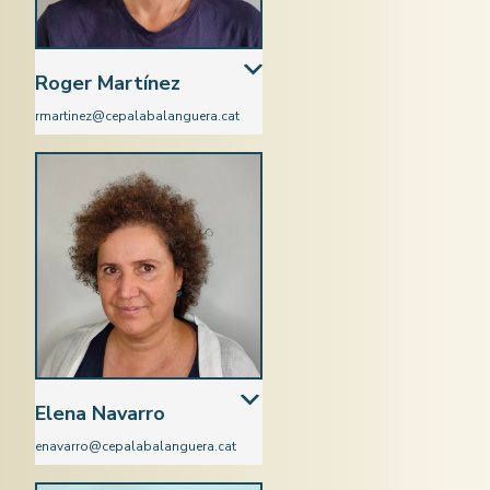
Roger Martínez
rmartinez@cepalabalanguera.cat
Català
Elena Navarro
enavarro@cepalabalanguera.cat
Castellà