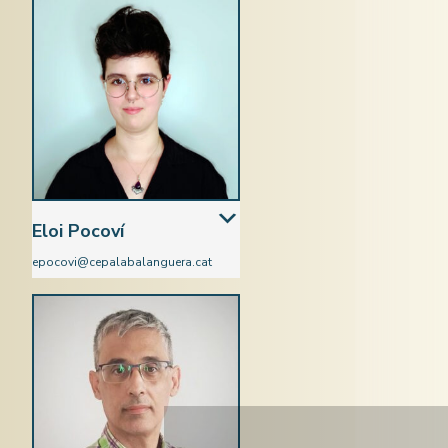
Eloi Pocoví
epocovi@cepalabalanguera.cat
Català