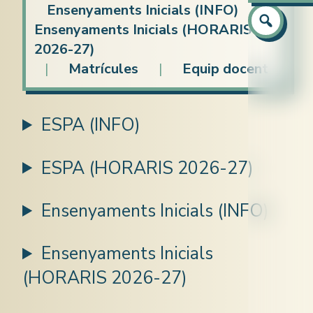
Atenció a
Ensenyaments Inicials (INFO)
|
Preparaci
Preparaci
Equip
Ensenyaments Inicials (HORARIS
Català
Capacitaci
2026-27)
|
Matrícules
|
Equip docent
Castellà
Idiomes (c
Anglès
ESPA (INFO)
Informàti
ESPA (HORARIS 2026-27)
Ensenyaments Inicials (INFO)
Ensenyaments Inicials
(HORARIS 2026-27)