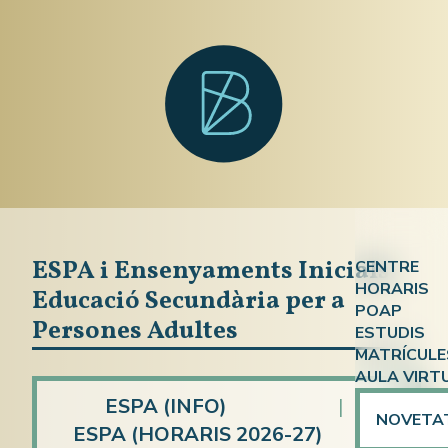
ESPA i Ensenyaments Inicials,
CENTRE
HORARIS
Educació Secundària per a
Qui som?
POAP
Atenció a
Persones Adultes
ESTUDIS
On som?
MATRÍCULE
ESPA
ESPA i En
Documen
AULA VIRT
Ensenyame
Competèn
ESPA (INFO)
|
Calendari
NOVETA
ESPA (HORARIS 2026-27)
|
Preparaci
Formació 