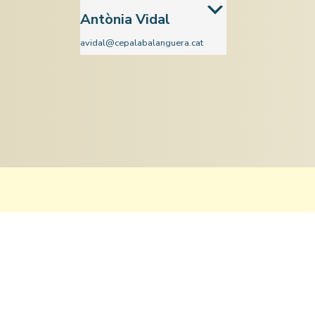
Antònia Vidal
avidal@cepalabalanguera.cat
Àmbit cientificotecnològic