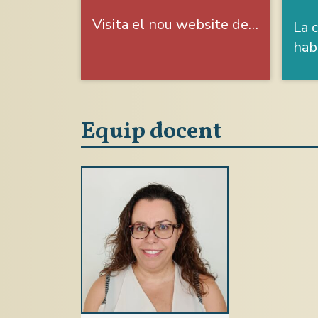
Visita el nou website de…
La c
hab
Equip docent