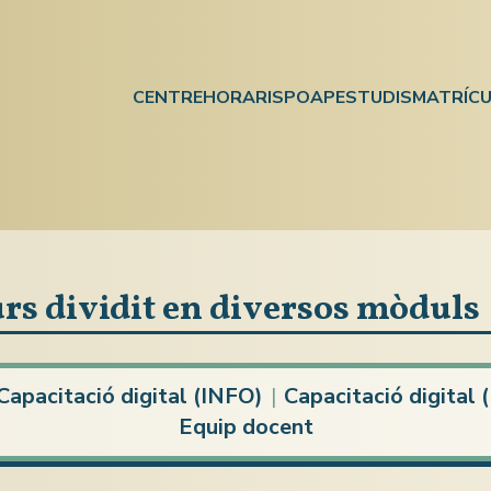
CENTRE
HORARIS
POAP
ESTUDIS
MATRÍCU
urs dividit en diversos mòduls
Capacitació digital (INFO)
|
Capacitació digita
Equip docent