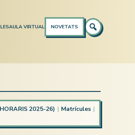
LES
AULA VIRTUAL
NOVETATS
l (HORARIS 2025-26)
|
Matrícules
|