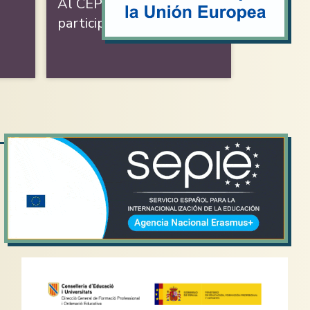
Al CEPA La Balanguera
participam…