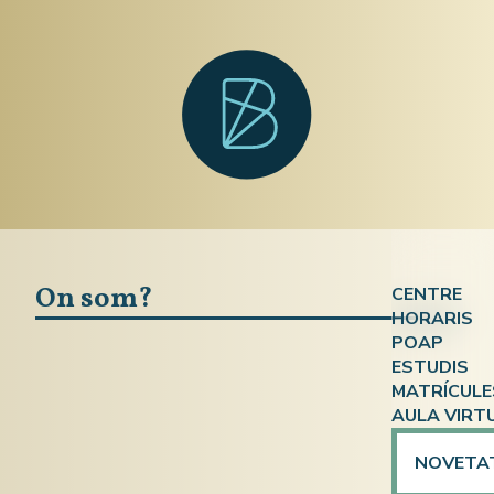
On som?
CENTRE
HORARIS
Qui som?
POAP
Atenció a
ESTUDIS
On som?
MATRÍCULE
ESPA
ESPA i En
Documen
AULA VIRT
Ensenyame
Competèn
Calendari
NOVETA
Preparaci
Formació 