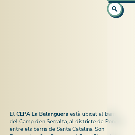
Atenció a
Preparaci
Preparaci
Equip
Català
Capacitaci
Castellà
Idiomes (c
Anglès
Informàti
El
CEPA La Balanguera
està ubicat al barri
del Camp d’en Serralta, al districte de Ponent,
entre els barris de Santa Catalina, Son