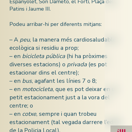
Espanyolet, Son Dameto, el Fortí, Plaça dels
Patins i Jaume III.
Podeu arribar-hi per diferents mitjans:
– A
peu
, la manera més cardiosaludable i
ecològica si residiu a prop;
– en
bicicleta pública
(hi ha pròximes
diverses estacions) o
privada
(es pot
estacionar dins el centre);
– en
bus
, agafant les línies 7 o 8;
– en
motocicleta
, que es pot deixar en un
petit estacionament just a la vora del
centre; o
– en
cotxe
, sempre i quan trobeu
estacionament (tal vegada darrere l’edifici
de la Policia Local).