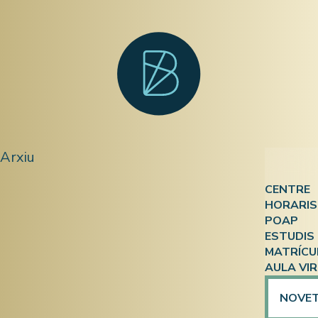
Arxiu
CENTRE
HORARIS
Qui so
POAP
Atenció
ESTUDIS
On som
MATRÍCU
ESPA
ESPA i 
Docum
AULA VI
Ensenya
Compet
Calenda
NOVE
Prepara
Formaci