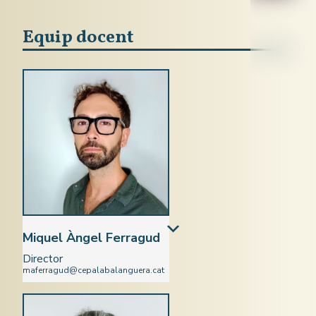
Equip docent
Miquel Àngel Ferragud
Director
maferragud@cepalabalanguera.cat
Català