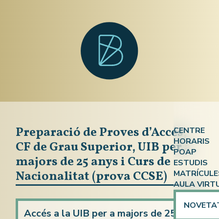
Preparació de Proves d’Accés,
CENTRE
HORARIS
CF de Grau Superior, UIB per a
Qui som?
POAP
Atenció a
majors de 25 anys i Curs de
ESTUDIS
On som?
Nacionalitat (prova CCSE)
MATRÍCULE
ESPA
ESPA i En
Documen
AULA VIRT
Ensenyame
Competèn
Calendari
NOVETA
Preparaci
Accés a la UIB per a majors de 25
Formació 