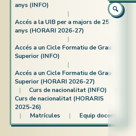
Atenció a
anys (INFO)
Preparaci
Preparaci
Equip
|
Català
Capacitaci
Accés a la UIB per a majors de 25
anys (HORARI 2026-27)
Castellà
Idiomes (c
|
Anglès
Accés a un Cicle Formatiu de Grau
Informàti
Superior (INFO)
|
Accés a un Cicle Formatiu de Grau
Superior (HORARI 2026-27)
|
Curs de nacionalitat (INFO)
|
Curs de nacionalitat (HORARIS
2025-26)
|
Matrícules
|
Equip docent