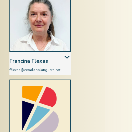
Francina Flexas
fflexas@cepalabalanguera.cat
Matemàtiques i Química