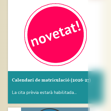
Calendari de matriculació (2026-27)
La cita prèvia estarà habilitada…