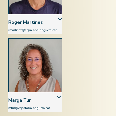
Roger Martínez
rmartinez@cepalabalanguera.cat
Català
Marga Tur
mtur@cepalabalanguera.cat
Ciències Naturals