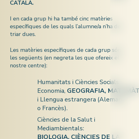
CATALÀ.
I en cada grup hi ha també cinc matèries
específiques de les quals l’alumne/a n’ha de
triar dues.
Les matèries específiques de cada grup són
les següents (en negreta les que ofereix el
nostre centre):
Humanitats i Ciències Socials:
Economia,
GEOGRAFIA, MATEMÀTI
i
Llengua estrangera (Alemany
o Francès).
Ciències de la Salut i
Mediambientals:
BIOLOGIA, CIÈNCIES DE LA