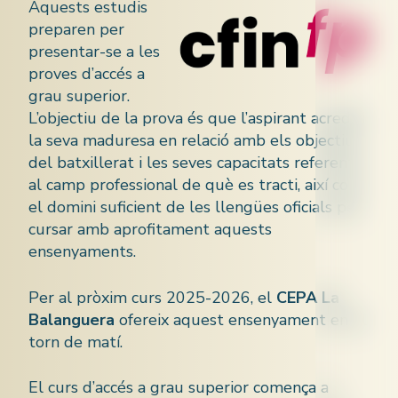
Aquests estudis
preparen per
presentar-se a les
proves d’accés a
grau superior.
L’objectiu de la prova és que l’aspirant acrediti
la seva maduresa en relació amb els objectius
del batxillerat i les seves capacitats referents
al camp professional de què es tracti, així com
el domini suficient de les llengües oficials per
cursar amb aprofitament aquests
ensenyaments.
Per al pròxim curs 2025-2026, el
CEPA La
Balanguera
ofereix aquest ensenyament en el
torn de matí.
El curs d’accés a grau superior comença a