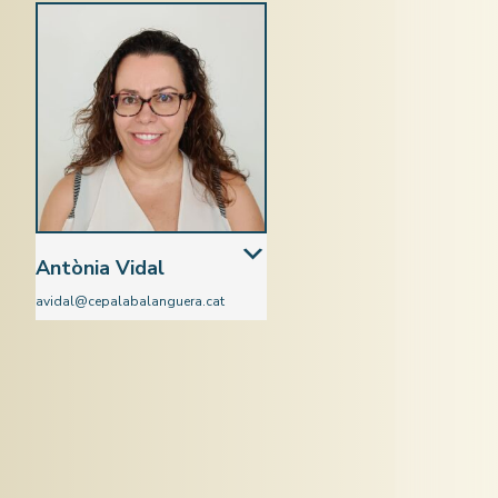
Antònia Vidal
avidal@cepalabalanguera.cat
Àmbit cientificotecnològic