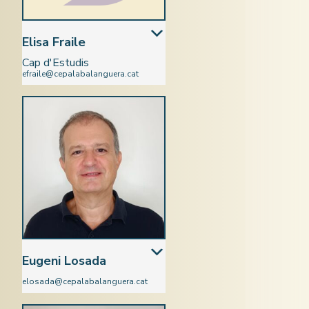
Elisa Fraile
Cap d'Estudis
efraile@cepalabalanguera.cat
Castellà
Eugeni Losada
elosada@cepalabalanguera.cat
Ciències Socials