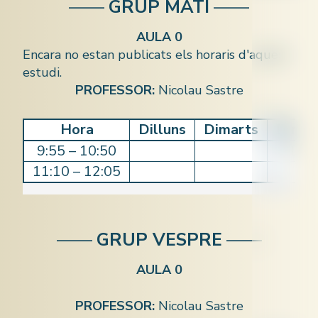
——
GRUP MATÍ
——
AULA 0
Encara no estan publicats els horaris d'aquest
estudi.
PROFESSOR:
Nicolau Sastre
Hora
Dilluns
Dimarts
Dimec
9:55 – 10:50
CLAS
11:10 – 12:05
——
GRUP VESPRE
——
AULA 0
PROFESSOR:
Nicolau Sastre