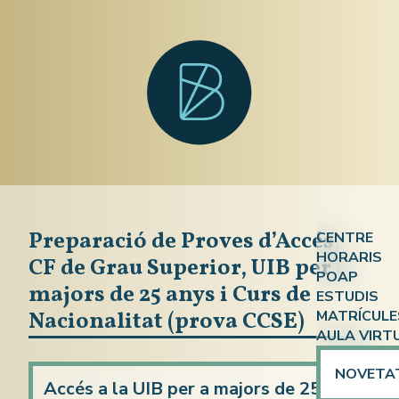
Preparació de Proves d’Accés,
CENTRE
HORARIS
CF de Grau Superior, UIB per a
Qui som?
POAP
Atenció a
majors de 25 anys i Curs de
ESTUDIS
On som?
Nacionalitat (prova CCSE)
MATRÍCULE
ESPA
ESPA i En
Documen
AULA VIRT
Ensenyame
Competèn
Calendari
NOVETA
Preparaci
Accés a la UIB per a majors de 25
Formació 