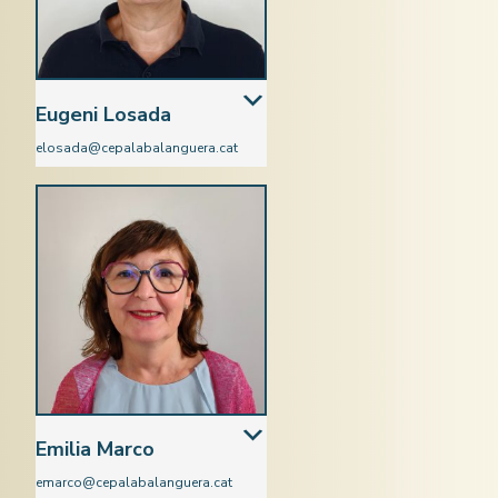
Eugeni Losada
elosada@cepalabalanguera.cat
Ciències Socials
Emilia Marco
emarco@cepalabalanguera.cat