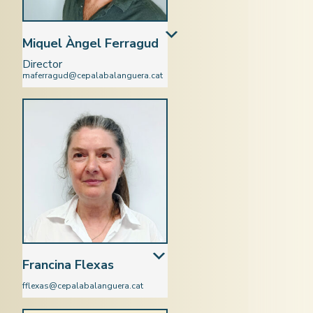
Miquel Àngel Ferragud
Director
maferragud@cepalabalanguera.cat
Català
Francina Flexas
fflexas@cepalabalanguera.cat
Matemàtiques i Química