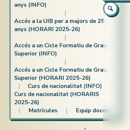
Atenció a
anys (INFO)
Preparaci
Preparaci
Equip
|
Català
Capacitaci
Accés a la UIB per a majors de 25
anys (HORARI 2025-26)
Castellà
Idiomes (c
|
Anglès
Accés a un Cicle Formatiu de Grau
Informàti
Superior (INFO)
|
Accés a un Cicle Formatiu de Grau
Superior (HORARI 2025-26)
|
Curs de nacionalitat (INFO)
|
Curs de nacionalitat (HORARIS
2025-26)
|
Matrícules
|
Equip docent