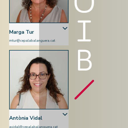
Marga Tur
mtur@cepalabalanguera.cat
Ciències Naturals
Antònia Vidal
avidal@cepalabalanguera.cat