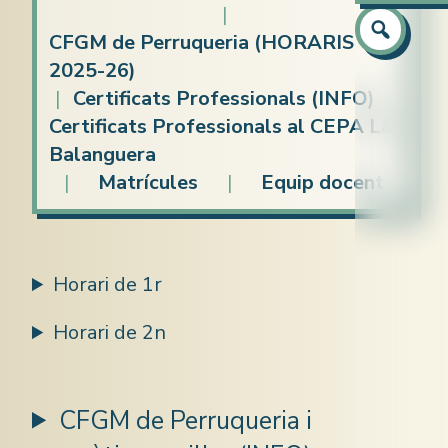
Atenció a
|
Preparaci
Preparaci
Equip
CFGM de Perruqueria (HORARIS
Català
Capacitaci
2025-26)
|
Certificats Professionals (INFO)
|
Castellà
Idiomes (c
Certificats Professionals al CEPA La
Anglès
Balanguera
Informàti
|
Matrícules
|
Equip docent
Horari de 1r
Horari de 2n
CFGM de Perruqueria i