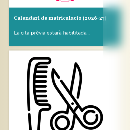
Calendari de matriculació (2026-27)
La cita prèvia estarà habilitada…