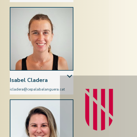
Perruqueria
Isabel Cladera
icladera@cepalabalanguera.cat
Perruqueria