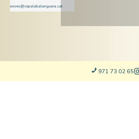
evives@cepalabalanguera.cat
Anglès i Castellà
971 73 02 65