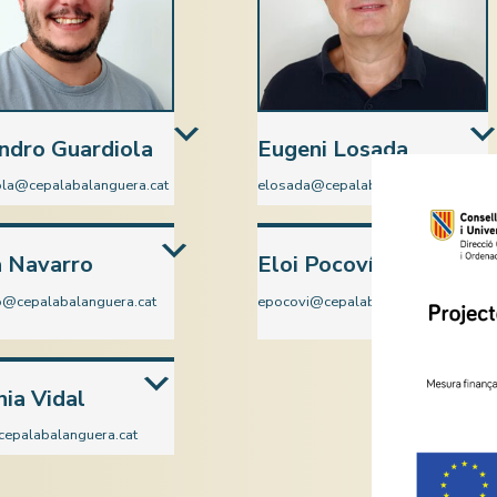
ndro Guardiola
Eugeni Losada
ola@cepalabalanguera.cat
elosada@cepalabalanguera.cat
Ciències Socials
a Navarro
Eloi Pocoví
o@cepalabalanguera.cat
epocovi@cepalabalanguera.cat
là
Català
ia Vidal
cepalabalanguera.cat
ientificotecnològic