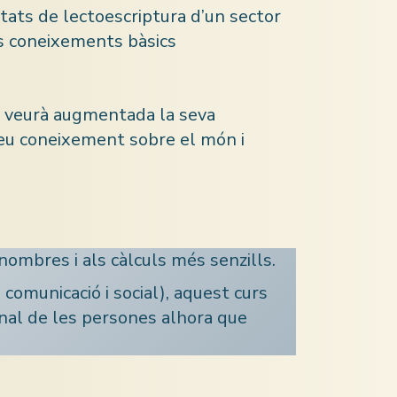
tats de lectoescriptura d’un sector
ls coneixements bàsics
a veurà augmentada la seva
seu coneixement sobre el món i
s nombres i als càlculs més senzills.
 comunicació i social), aquest curs
onal de les persones alhora que