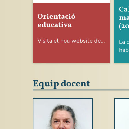
Ca
Orientació
ma
educativa
(2
Visita el nou website de…
La c
hab
Equip docent