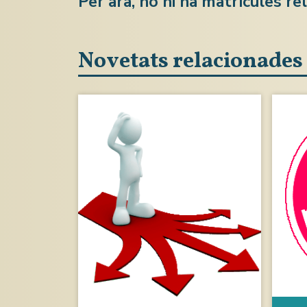
Per ara, no hi ha matrícules re
Novetats relacionades