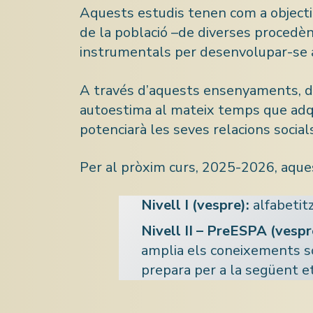
Aquests estudis tenen com a objecti
de la població –de diverses procedèn
instrumentals per desenvolupar-se a 
A través d’aquests ensenyaments, de
autoestima al mateix temps que adqu
potenciarà les seves relacions social
Per al pròxim curs, 2025-2026, aques
Nivell I (vespre):
alfabetitz
Nivell II – PreESPA (vespr
amplia els coneixements sob
prepara per a la següent et