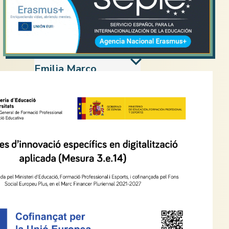
Emilia Marco
emarco@cepalabalanguera.cat
Castellà
Sebastià Reus
Cap d'Estudis Adjunt
sreus@cepalabalanguera.cat
Ciències Naturals