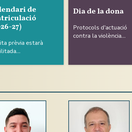
lendari de
Dia de la dona
triculació
026-27)
Protocols d'actuació
contra la violència…
ita prèvia estarà
ilitada…