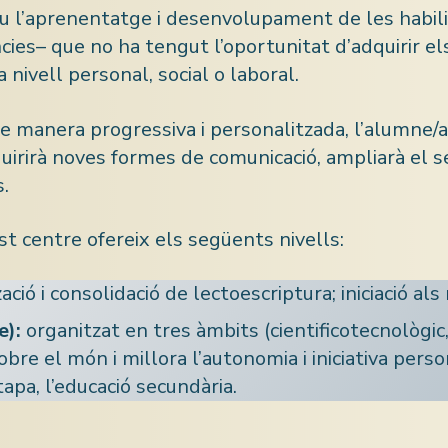
u l’aprenentatge i desenvolupament de les habili
cies– que no ha tengut l’oportunitat d’adquirir e
nivell personal, social o laboral.
 manera progressiva i personalitzada, l’alumne/
irirà noves formes de comunicació, ampliarà el 
s.
t centre ofereix els següents nivells:
ació i consolidació de lectoescriptura; iniciació al
e):
organitzat en tres àmbits (cientificotecnològic,
re el món i millora l’autonomia i iniciativa pers
apa, l’educació secundària.