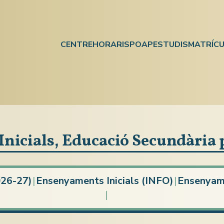
CENTRE
HORARIS
POAP
ESTUDIS
MATRÍCU
nicials, Educació Secundària 
26-27)
|
Ensenyaments Inicials (INFO)
|
Ensenyame
|