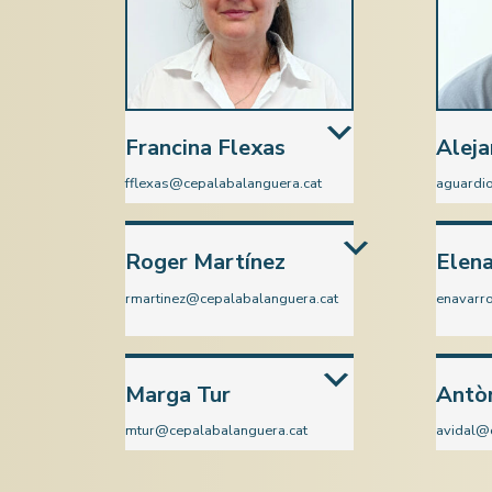
Francina Flexas
Aleja
fflexas@cepalabalanguera.cat
aguardi
Matemàtiques i Química
Català
Roger Martínez
Elen
rmartinez@cepalabalanguera.cat
enavarr
Català
Castel
Marga Tur
Antòn
mtur@cepalabalanguera.cat
avidal@
Ciències Naturals
Àmbit c