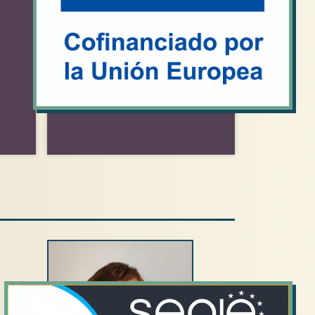
Erasmus+
Al CEPA La Balanguera
participam…