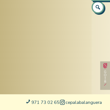
Atenció
Prepara
Prepara
Equip
Català
Capacit
Castel
Idiomes 
Anglès
Informà
971 73 02 65
cepalabalanguera